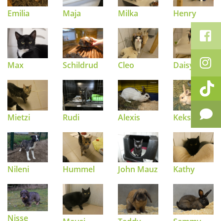
Emilia
Maja
Milka
Henry
Max
Schildrud
Cleo
Daisy
Mietzi
Rudi
Alexis
Keks
Hummel
John Mauz
Kathy
Nileni
Nisse