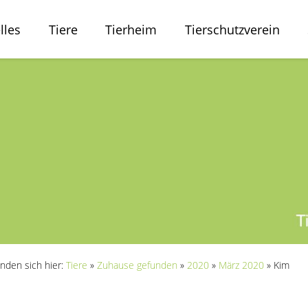
lles
Tiere
Tierheim
Tierschutzverein
inden sich hier:
Tiere
»
Zuhause gefunden
»
2020
»
März 2020
»
Kim