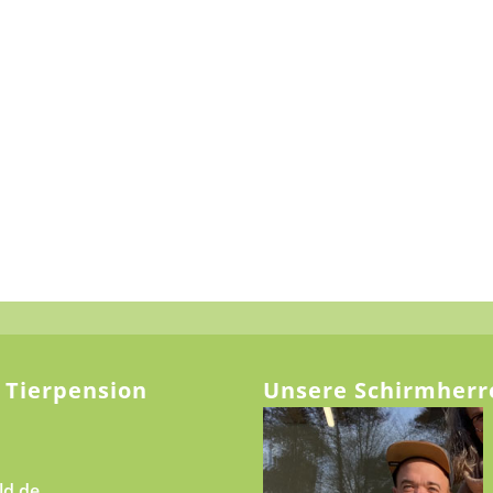
 Tierpension
Unsere Schirmherr
ld.de