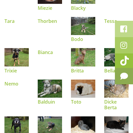
Miezie
Blacky
Tara
Thorben
Tessa
Bodo
Bianca
Trixie
Britta
Bella
Nemo
Toto
Balduin
Dicke
Berta