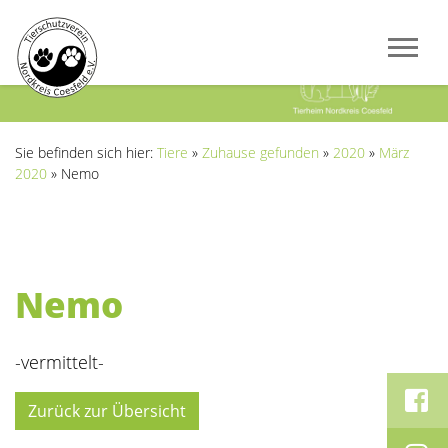
Previous
Next
Sie befinden sich hier:
Tiere
»
Zuhause gefunden
»
2020
»
März
2020
»
Nemo
Nemo
-vermittelt-
Zurück zur Übersicht