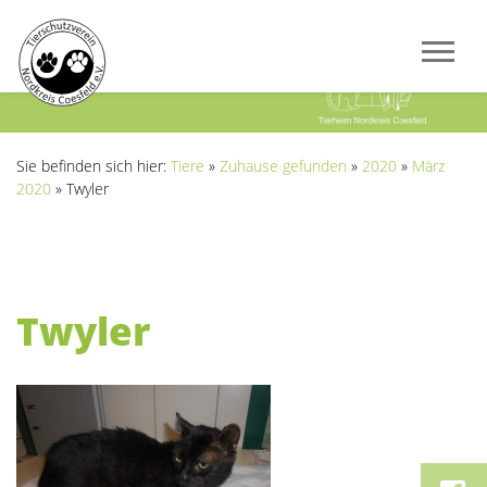
Previous
Next
Sie befinden sich hier:
Tiere
»
Zuhause gefunden
»
2020
»
März
2020
»
Twyler
Twyler