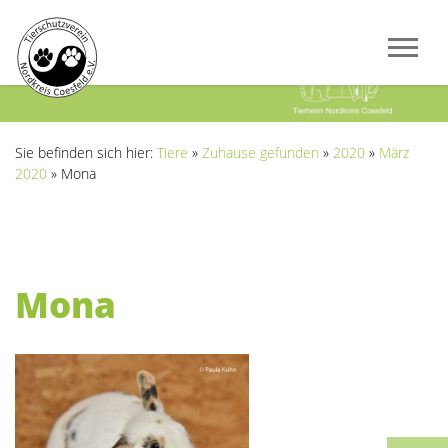
Previous
Next
Sie befinden sich hier:
Tiere
»
Zuhause gefunden
»
2020
»
März
2020
»
Mona
Mona