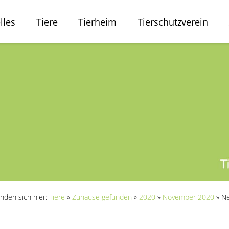
lles
Tiere
Tierheim
Tierschutzverein
inden sich hier:
Tiere
»
Zuhause gefunden
»
2020
»
November 2020
»
Ne