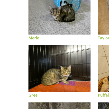
Merle
Taylo
Gree
Puffel