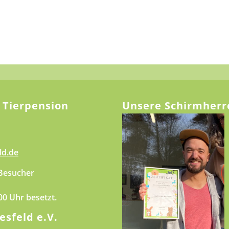
 Tierpension
Unsere Schirmherr
ld.de
 Besucher
.00 Uhr besetzt.
esfeld e.V.