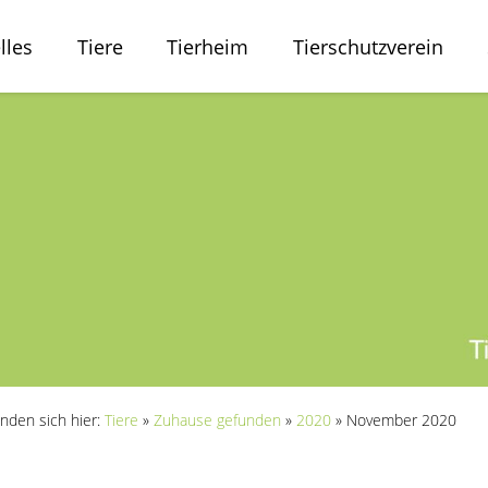
lles
Tiere
Tierheim
Tierschutzverein
inden sich hier:
Tiere
»
Zuhause gefunden
»
2020
»
November 2020