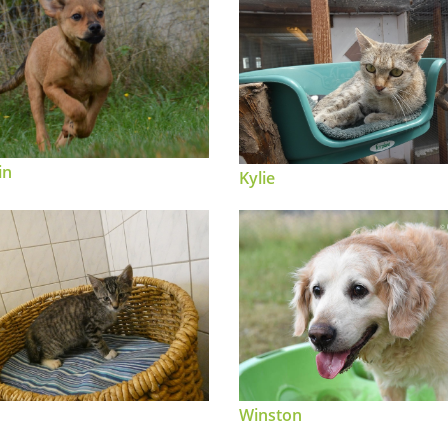
in
Kylie
Winston