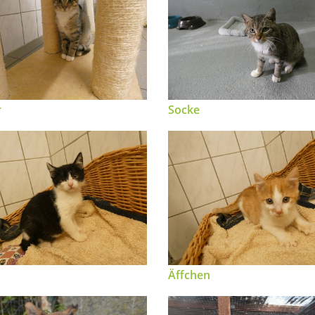
r
Socke
Äffchen