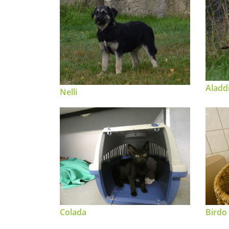
Aladd
Nelli
Colada
Birdo