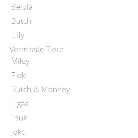
Belula
Butch
Lilly
Vermisste Tiere
Miley
Floki
Butch & Monney
Tigaa
Tsuki
Joko